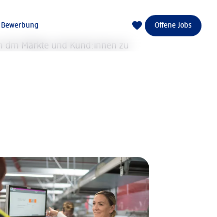
e Bewerbung
Offene Jobs
 an dm Märkte und Kund:innen zu