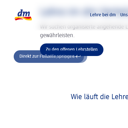
Slider wird geladen ...
Logo dm, zurück zur Startseite
Lehre im dm Vertei
Lehre bei dm
Uns
Wir suchen organisierte angehende L
gewährleisten.
Zu den offenen Lehrstellen
Direkt zum Inhalt springen
Direkt zur Fußzeile springen
Wie läuft die Leh