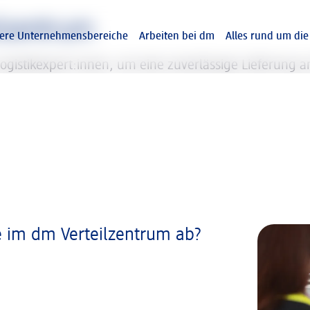
lzentrum
ere Unternehmensbereiche
Arbeiten bei dm
Alles rund um di
ogistikexpert:innen, um eine zuverlässige Lieferung
re im dm Verteilzentrum ab?