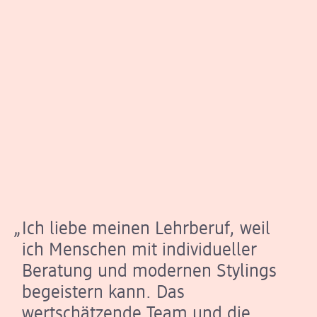
Zitate von Lehrlingen bei dm
Slider wird geladen ...
Ich liebe meinen Lehrberuf, weil
ich Menschen mit individueller
Beratung und modernen Stylings
begeistern kann. Das
wertschätzende Team und die