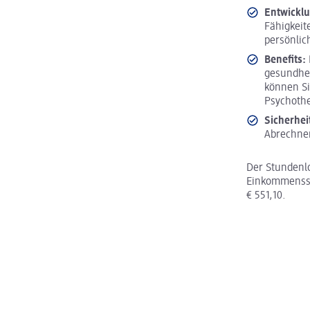
Entwickl
Fähigkeit
persönlic
Benefits:
gesundhei
können Si
Psychoth
Sicherhei
Abrechnen
Der Stundenlo
Einkommenssy
€ 551,10.