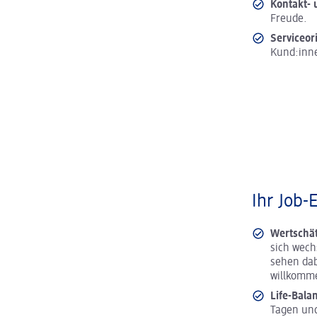
Kontakt-
Freude.
Serviceor
Kund:inn
Ihr Job-
Wertschä
sich wech
sehen dab
willkomm
Life-Bala
Tagen und