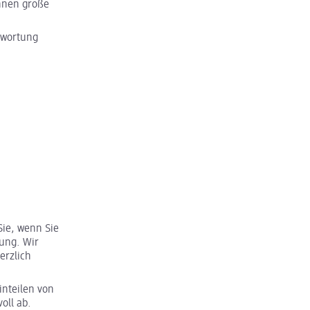
hnen große
ntwortung
Sie, wenn Sie
nung. Wir
erzlich
inteilen von
oll ab.