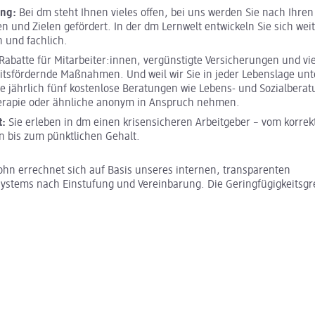
ung:
Bei dm steht Ihnen vieles offen, bei uns werden Sie nach Ihren
en und Zielen gefördert. In der dm Lernwelt entwickeln Sie sich weit
h und fachlich.
Rabatte für Mitarbeiter:innen, vergünstigte Versicherungen und vi
tsfördernde Maßnahmen. Und weil wir Sie in jeder Lebenslage unt
e jährlich fünf kostenlose Beratungen wie Lebens- und Sozialberat
erapie oder ähnliche anonym in Anspruch nehmen.
t:
Sie erleben in dm einen krisensicheren Arbeitgeber – vom korrek
 bis zum pünktlichen Gehalt.
hn errechnet sich auf Basis unseres internen, transparenten
stems nach Einstufung und Vereinbarung. Die Geringfügigkeitsgr