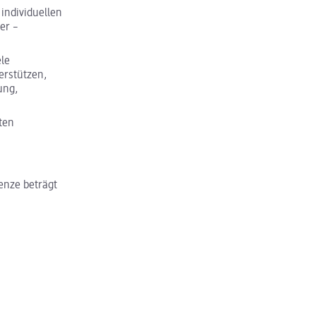
 individuellen
er –
ele
erstützen,
ung,
ten
enze beträgt