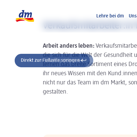
Slider wird geladen ...
Logo dm, zurück zur Startseite
Lehre bei dm
Uns
Verkaufsmitarbeiter:in
Arbeit anders leben:
Verkaufsmitarbe
die sich für die Welt der Gesundheit 
Direkt zum Inhalt springen
Direkt zur Fußzeile springen
lernen das breite Sortiment eines D
ihr neues Wissen mit den Kund:innen
nicht nur das Team im dm Markt, son
gestalten.