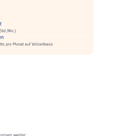
t
 Std./Wo.)
en
tto pro Monat auf Vollzeitbasis
innen weiter.