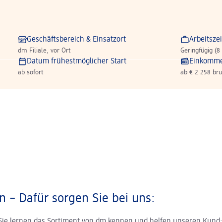
Geschäftsbereich & Einsatzort
Arbeitszei
dm Filiale, vor Ort
Geringfügig (8
Datum frühestmöglicher Start
Einkomm
ab sofort
ab € 2 258 bru
 – Dafür sorgen Sie bei uns:
Sie lernen das Sortiment von dm kennen und helfen unseren Kund: