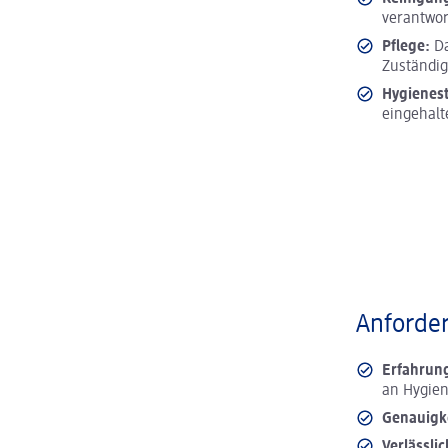
verantwor
Pflege:
Da
Zuständig
Hygienes
eingehalt
Anforder
Erfahrun
an Hygie
Genauigk
Verlässlic