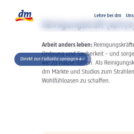
Slider wird geladen ...
Logo dm, zurück zur Startseite
Lehre bei dm
Uns
Reinigungskraft (w/m/x
Arbeit anders leben:
Reinigungskräfte
Ordnung und Sauberkeit – und sorgen
Direkt zum Inhalt springen
Direkt zur Fußzeile springen
wie zu Hause fühlen. Als Reinigungsk
dm Märkte und Studios zum Strahlen
Wohlfühloasen zu schaffen.