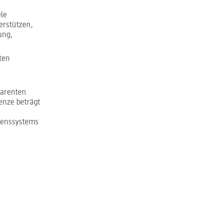
ele
erstützen,
ung,
ten
parenten
enze beträgt
mmenssystems