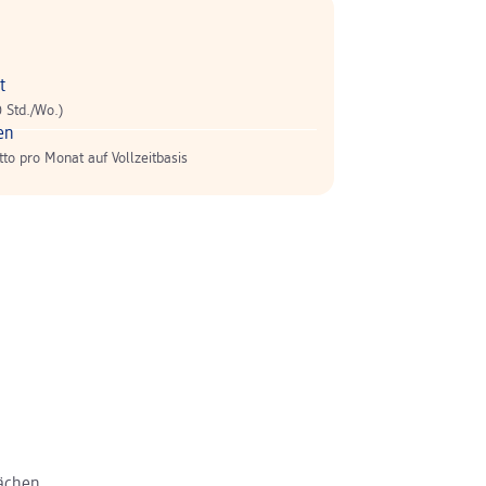
t
0 Std./Wo.)
en
tto pro Monat auf Vollzeitbasis
lächen