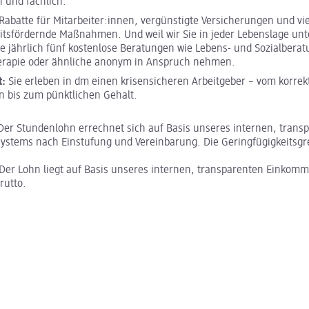
h und fachlich.
Rabatte für Mitarbeiter:innen, vergünstigte Versicherungen und vi
tsfördernde Maßnahmen. Und weil wir Sie in jeder Lebenslage unt
e jährlich fünf kostenlose Beratungen wie Lebens- und Sozialberat
erapie oder ähnliche anonym in Anspruch nehmen.
t:
Sie erleben in dm einen krisensicheren Arbeitgeber – vom korrek
 bis zum pünktlichen Gehalt.
Der Stundenlohn errechnet sich auf Basis unseres internen, trans
stems nach Einstufung und Vereinbarung. Die Geringfügigkeitsgr
: Der Lohn liegt auf Basis unseres internen, transparenten Einko
brutto.