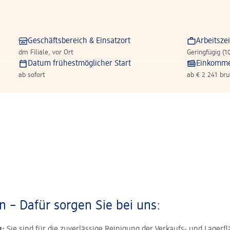
Geschäftsbereich & Einsatzort
Arbeitszei
dm Filiale, vor Ort
Geringfügig (1
Datum frühestmöglicher Start
Einkomm
ab sofort
ab € 2 241 bru
 – Dafür sorgen Sie bei uns:
g:
Sie sind für die zuverlässige Reinigung der Verkaufs- und Lagerf