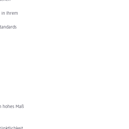
s in Ihrem
standards
in hohes Maß
ünktlichkeit