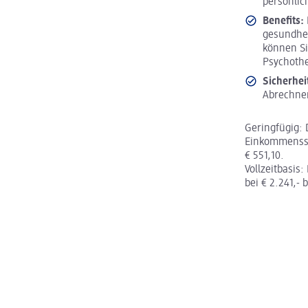
persönlic
Benefits:
gesundhei
können Si
Psychoth
Sicherhei
Abrechnen
Geringfügig: 
Einkommenssy
€ 551,10.
Vollzeitbasis
bei € 2.241,- 