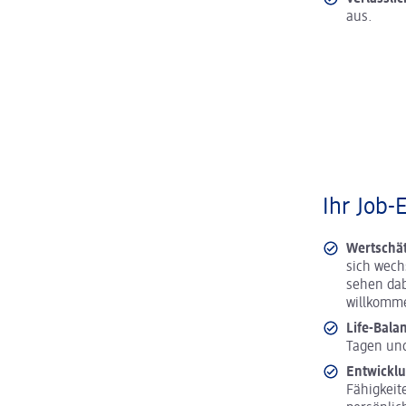
aus.
Ihr Job-
Wertschä
sich wech
sehen dab
willkomm
Life-Bala
Tagen und
Entwickl
Fähigkeit