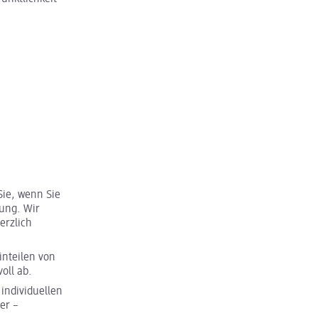
Sie, wenn Sie
nung. Wir
erzlich
inteilen von
oll ab.
 individuellen
er –