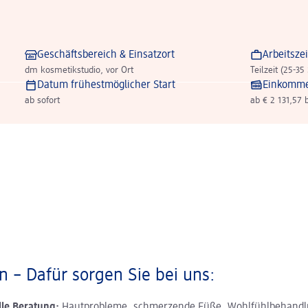
Geschäftsbereich & Einsatzort
Arbeitszei
dm kosmetikstudio, vor Ort
Teilzeit (25-35
Datum frühestmöglicher Start
Einkomm
ab sofort
ab € 2 131,57 
 – Dafür sorgen Sie bei uns:
lle Beratung:
Hautprobleme, schmerzende Füße, Wohlfühlbehandl