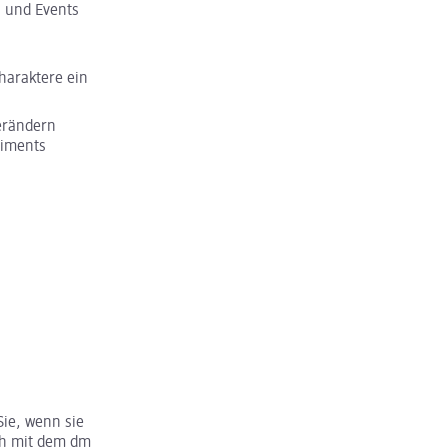
n und Events
Charaktere ein
erändern
timents
Sie, wenn sie
uch mit dem dm