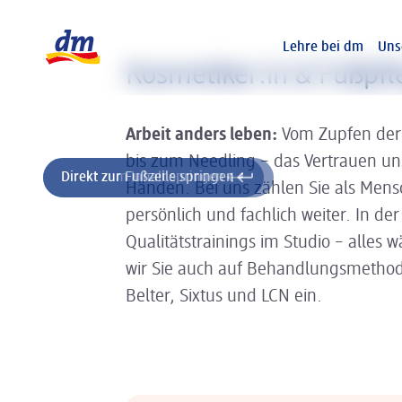
Slider wird geladen ...
Logo dm, zurück zur Startseite
Lehre bei dm
Uns
Kosmetiker:in & Fußpfl
Arbeit anders leben:
Vom Zupfen der
bis zum Needling – das Vertrauen uns
Direkt zum Inhalt springen
Direkt zur Fußzeile springen
Händen. Bei uns zählen Sie als Mensc
persönlich und fachlich weiter. In d
Qualitätstrainings im Studio – alles w
wir Sie auch auf Behandlungsmethod
Belter, Sixtus und LCN ein.