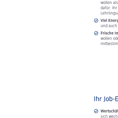
wollen al
dafür. Ih
Lehrlings
Viel Ener
und auch 
Frische I
wollen od
mitbesti
Ihr Job-
Wertschä
sich wech