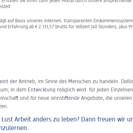
:
Erhöhen Sie Ihren Lohn jeden Monat durch unsere ansprechende 
ilzeit.
rägt auf Basis unseres internen, transparenten Einkommenssystem
und Erfahrung ab € 2.131,57 brutto für Vollzeit (40 Stunden), plus Pr
eint der Antrieb, im Sinne des Menschen zu handeln. Dafür
aum, in dem Entwicklung möglich wird: für jeden Einzelnen
inschaft und für neue sinnstiftende Angebote, die unsere
zen.
 Lust Arbeit anders zu leben? Dann freuen wir u
nzulernen.