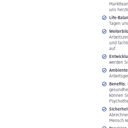
Marktteam
uns herzl
Life-Bala
Tagen und
Weiterbi
Arbeitsze
und fachl
auf.
Entwickl
werden Si
Ambiente
Arbeitsge
Benefits:
gesundhei
können Si
Psychoth
Sicherhei
Abrechnen
Mensch 