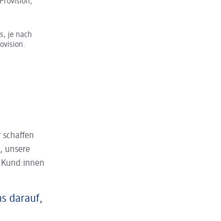
Provision,
s, je nach
ovision.
 schaffen
, unsere
n Kund:innen
ns darauf,