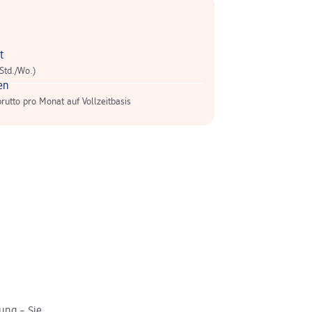
t
 Std./Wo.)
en
brutto pro Monat auf Vollzeitbasis
ung – Sie