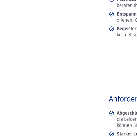
beraten I
Entspan
offenem O
Begeister
kosmetisc
Anforder
Abgeschl
die Leide
können S
Starker L