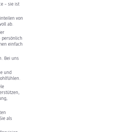
 – sie ist
inteilen von
oll ab.
der
– persönlich
men einfach
n. Bei uns
se und
Wohlfühlen.
ele
erstützen,
ung,
ten
ie als