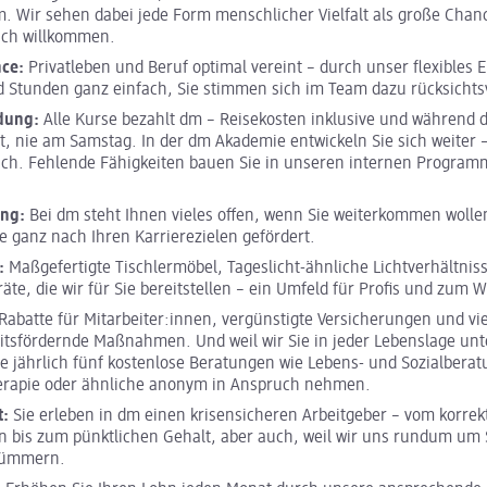
. Wir sehen dabei jede Form menschlicher Vielfalt als große Chance
ich willkommen.
nce:
Privatleben und Beruf optimal vereint – durch unser flexibles E
 Stunden ganz einfach, Sie stimmen sich im Team dazu rücksichtsv
ldung:
Alle Kurse bezahlt dm – Reisekosten inklusive und während 
it, nie am Samstag. In der dm Akademie entwickeln Sie sich weiter 
ich. Fehlende Fähigkeiten bauen Sie in unseren internen Program
ung:
Bei dm steht Ihnen vieles offen, wenn Sie weiterkommen wolle
e ganz nach Ihren Karrierezielen gefördert.
:
Maßgefertigte Tischlermöbel, Tageslicht-ähnliche Lichtverhältnis
räte, die wir für Sie bereitstellen – ein Umfeld für Profis und zum 
Rabatte für Mitarbeiter:innen, vergünstigte Versicherungen und vi
tsfördernde Maßnahmen. Und weil wir Sie in jeder Lebenslage unt
e jährlich fünf kostenlose Beratungen wie Lebens- und Sozialberat
erapie oder ähnliche anonym in Anspruch nehmen.
t:
Sie erleben in dm einen krisensicheren Arbeitgeber – vom korrek
 bis zum pünktlichen Gehalt, aber auch, weil wir uns rundum um S
kümmern.