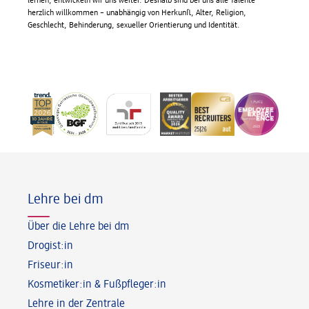
lernen, entwickeln wir uns weiter. Deshalb sind bei uns alle Talente
herzlich willkommen – unabhängig von Herkunft, Alter, Religion,
Geschlecht, Behinderung, sexueller Orientierung und Identität.
Fußzeile
Lehre bei dm
Über die Lehre bei dm
Drogist:in
Friseur:in
Kosmetiker:in & Fußpfleger:in
Lehre in der Zentrale