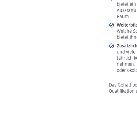
bietet ei
Ausstattu
Raum.
Weiterbil
Welche Sc
bietet Ih
Zusätzlic
und viele
Jährlich 
nehmen. U
oder ökol
Das Gehalt be
Qualifikation 