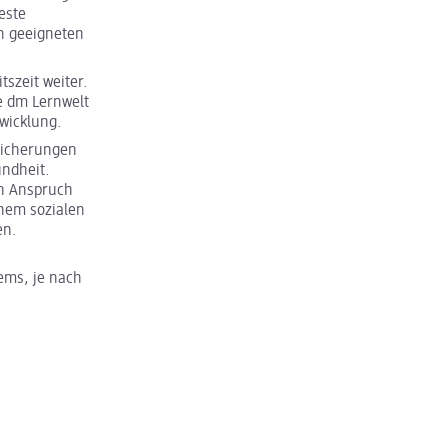
este
n geeigneten
tszeit weiter.
e dm Lernwelt
twicklung.
rsicherungen
ndheit.
in Anspruch
nem sozialen
en.
ems, je nach