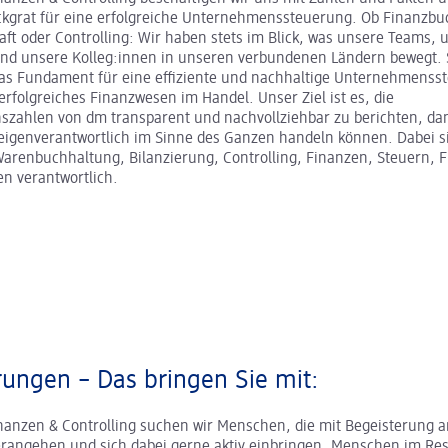
ckgrat für eine erfolgreiche Unternehmenssteuerung. Ob Finanzbu
ft oder Controlling: Wir haben stets im Blick, was unsere Teams, 
nd unsere Kolleg:innen in unseren verbundenen Ländern bewegt. S
s Fundament für eine effiziente und nachhaltige Unternehmenss
 erfolgreiches Finanzwesen im Handel. Unser Ziel ist es, die
zahlen von dm transparent und nachvollziehbar zu berichten, da
eigenverantwortlich im Sinne des Ganzen handeln können. Dabei si
arenbuchhaltung, Bilanzierung, Controlling, Finanzen, Steuern, 
n verantwortlich.
ungen – Das bringen Sie mit:
nanzen & Controlling suchen wir Menschen, die mit Begeisterung an
erangehen und sich dabei gerne aktiv einbringen. Menschen im Res