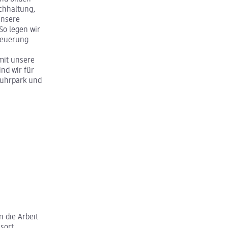
chhaltung,
unsere
o legen wir
teuerung
mit unsere
nd wir für
Fuhrpark und
 die Arbeit
sort