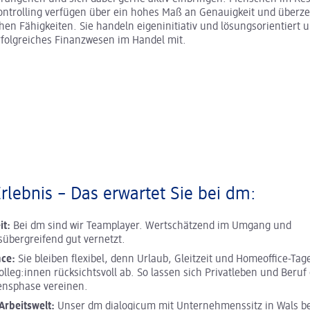
ontrolling verfügen über ein hohes Maß an Genauigkeit und überz
chen Fähigkeiten. Sie handeln eigeninitiativ und lösungsorientiert 
erfolgreiches Finanzwesen im Handel mit.
Erlebnis – Das erwartet Sie bei dm:
it:
Bei dm sind wir Teamplayer. Wertschätzend im Umgang und
sübergreifend gut vernetzt.
nce:
Sie bleiben flexibel, denn Urlaub, Gleitzeit und Homeoffice-Ta
olleg:innen rücksichtsvoll ab. So lassen sich Privatleben und Beruf 
ensphase vereinen.
rbeitswelt:
Unser dm dialogicum mit Unternehmenssitz in Wals be