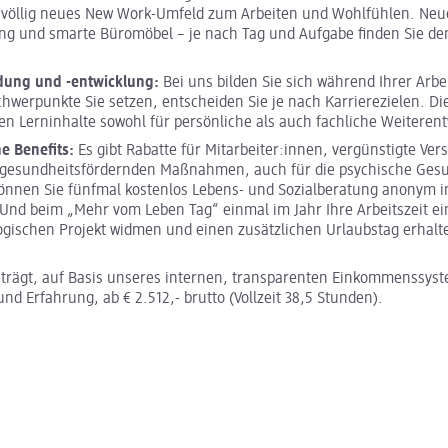
n völlig neues New Work-Umfeld zum Arbeiten und Wohlfühlen. Neu
ng und smarte Büromöbel – je nach Tag und Aufgabe finden Sie de
dung und -entwicklung:
Bei uns bilden Sie sich während Ihrer Arbei
hwerpunkte Sie setzen, entscheiden Sie je nach Karrierezielen. Di
nen Lerninhalte sowohl für persönliche als auch fachliche Weiteren
he Benefits:
Es gibt Rabatte für Mitarbeiter:innen, vergünstigte Ve
 gesundheitsfördernden Maßnahmen, auch für die psychische Gesu
können Sie fünfmal kostenlos Lebens- und Sozialberatung anonym 
nd beim „Mehr vom Leben Tag“ einmal im Jahr Ihre Arbeitszeit ei
ogischen Projekt widmen und einen zusätzlichen Urlaubstag erhalt
trägt, auf Basis unseres internen, transparenten Einkommenssyst
und Erfahrung, ab € 2.512,- brutto (Vollzeit 38,5 Stunden).