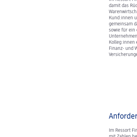
damit das Rü
Warenwirtscha
Kund:innen u
gemeinsam da
sowie für ein
Unternehmens
Kolleg:innen 
Finanz- und W
Versicherunge
Anforder
Im Ressort Fi
mit Zahlen h