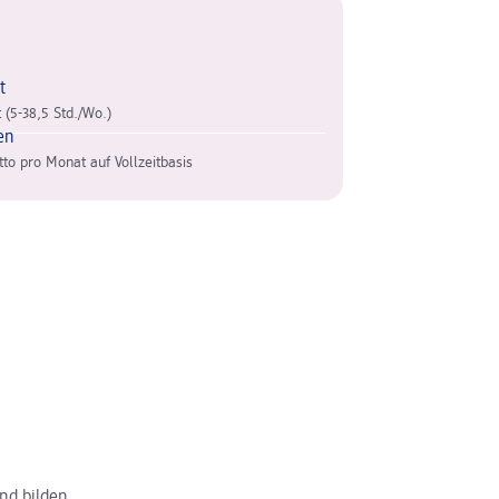
t
it (5-38,5 Std./Wo.)
en
tto pro Monat auf Vollzeitbasis
nd bilden