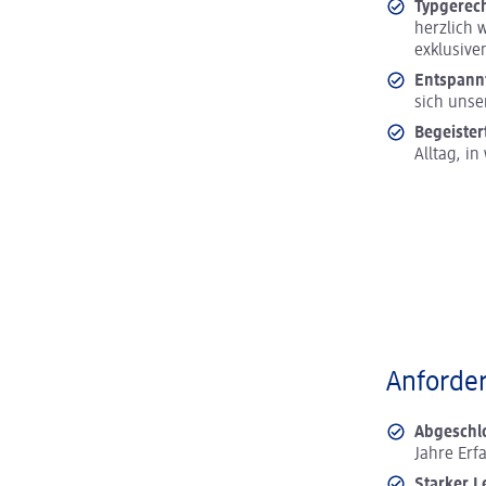
Typgerec
herzlich 
exklusive
Entspann
sich unse
Begeister
Alltag, i
Anforder
Abgeschl
Jahre Erf
Starker L