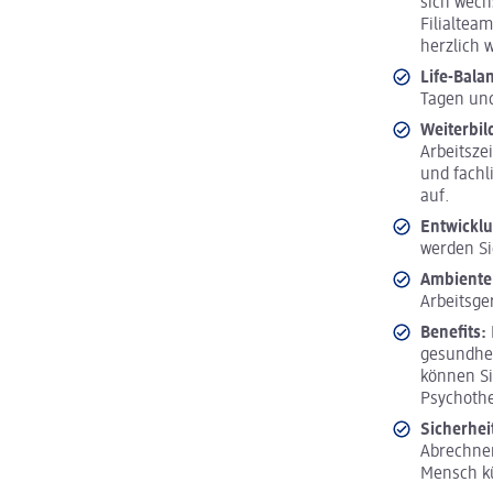
sich wech
Filialtea
herzlich
Life-Bala
Tagen und
Weiterbi
Arbeitsze
und fachl
auf.
Entwickl
werden Si
Ambiente
Arbeitsge
Benefits:
gesundhei
können Si
Psychoth
Sicherhei
Abrechnen
Mensch 