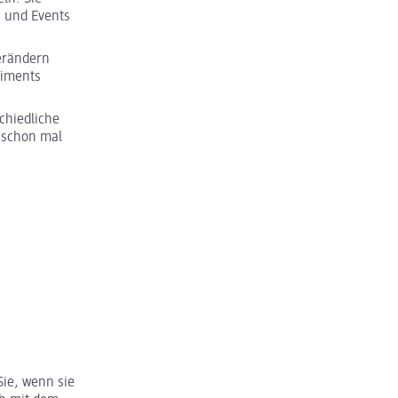
n und Events
verändern
timents
schiedliche
 schon mal
Sie, wenn sie