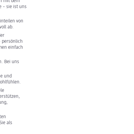
ch mit dem
 – sie ist uns
inteilen von
oll ab.
der
– persönlich
men einfach
n. Bei uns
se und
Wohlfühlen.
ele
erstützen,
ung,
ten
ie als