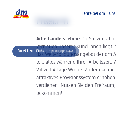
Slider wird geladen ...
Logo dm, zurück zur Startseite
Lehre bei dm
Uns
Friseur:in
Arbeit anders leben:
Ob Spitzenschne
Vertrauen unserer Kund:innen liegt 
Direkt zum Inhalt springen
Direkt zur Fußzeile springen
das Weiterbildungsangebot der dm
teil, alles während Ihrer Arbeitszeit
Vollzeit-4-Tage Woche. Zudem können
attraktives Provisionssystem erhöhen
verdienen. Nutzen Sie den Freiraum, d
bekommen!