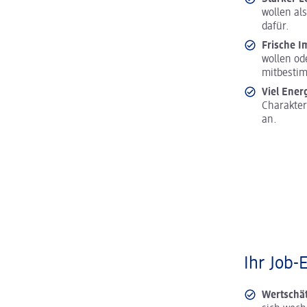
wollen al
dafür.
Frische I
wollen od
mitbesti
Viel Ener
Charakter
an.
Ihr Job-
Wertschä