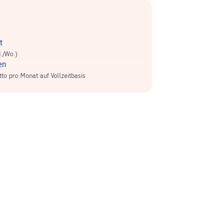
t
d./Wo.)
en
tto pro Monat auf Vollzeitbasis