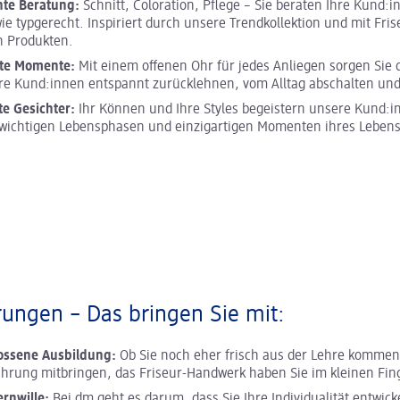
hte Beratung:
Schnitt, Coloration, Pflege – Sie beraten Ihre Kund:i
wie typgerecht. Inspiriert durch unsere Trendkollektion und mit Fris
n Produkten.
te Momente:
Mit einem offenen Ohr für jedes Anliegen sorgen Sie 
re Kund:innen entspannt zurücklehnen, vom Alltag abschalten un
te Gesichter:
Ihr Können und Ihre Styles begeistern unsere Kund:i
n wichtigen Lebensphasen und einzigartigen Momenten ihres Lebens
ungen – Das bringen Sie mit:
ossene Ausbildung:
Ob Sie noch eher frisch aus der Lehre kommen 
ahrung mitbringen, das Friseur-Handwerk haben Sie im kleinen Fin
ernwille:
Bei dm geht es darum, dass Sie Ihre Individualität entwick