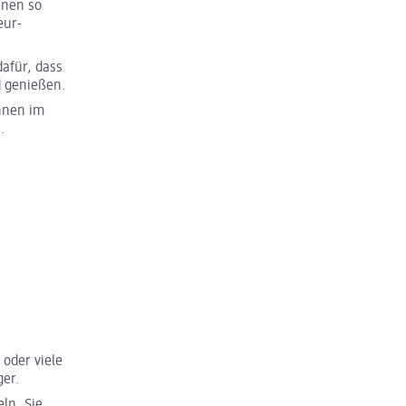
nnen so
eur-
dafür, dass
d genießen.
nnen im
.
oder viele
ger.
eln. Sie