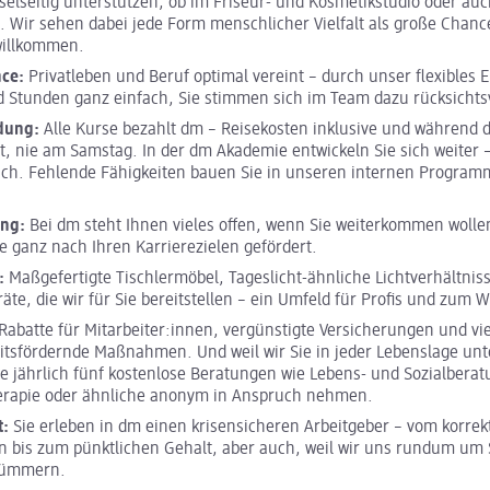
selseitig unterstützen, ob im Friseur- und Kosmetikstudio oder au
m. Wir sehen dabei jede Form menschlicher Vielfalt als große Chance
 willkommen.
nce:
Privatleben und Beruf optimal vereint – durch unser flexibles E
 Stunden ganz einfach, Sie stimmen sich im Team dazu rücksichtsv
ldung:
Alle Kurse bezahlt dm – Reisekosten inklusive und während 
it, nie am Samstag. In der dm Akademie entwickeln Sie sich weiter 
ich. Fehlende Fähigkeiten bauen Sie in unseren internen Program
ung:
Bei dm steht Ihnen vieles offen, wenn Sie weiterkommen wolle
e ganz nach Ihren Karrierezielen gefördert.
:
Maßgefertigte Tischlermöbel, Tageslicht-ähnliche Lichtverhältnis
räte, die wir für Sie bereitstellen – ein Umfeld für Profis und zum 
Rabatte für Mitarbeiter:innen, vergünstigte Versicherungen und vi
tsfördernde Maßnahmen. Und weil wir Sie in jeder Lebenslage unt
e jährlich fünf kostenlose Beratungen wie Lebens- und Sozialberat
erapie oder ähnliche anonym in Anspruch nehmen.
t:
Sie erleben in dm einen krisensicheren Arbeitgeber – vom korrek
 bis zum pünktlichen Gehalt, aber auch, weil wir uns rundum um S
kümmern.