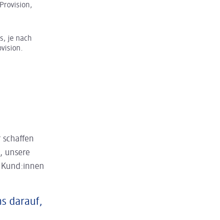
Provision,
s, je nach
ovision.
 schaffen
, unsere
n Kund:innen
ns darauf,