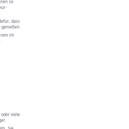
nnen so
eur-
dafür, dass
d genießen.
nnen im
.
oder viele
ger.
eln. Sie