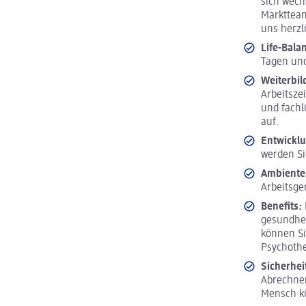
sich wech
Marktteam
uns herzl
Life-Bala
Tagen und
Weiterbi
Arbeitsze
und fachl
auf.
Entwickl
werden Si
Ambiente
Arbeitsge
Benefits:
gesundhei
können Si
Psychoth
Sicherhei
Abrechnen
Mensch 