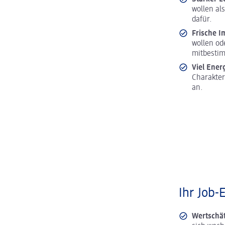
wollen al
dafür.
Frische I
wollen od
mitbesti
Viel Ener
Charakter
an.
Ihr Job-
Wertschä