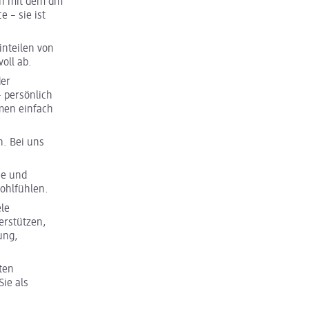
uch mit dem dm
 – sie ist
inteilen von
oll ab.
der
– persönlich
men einfach
n. Bei uns
se und
Wohlfühlen.
ele
erstützen,
ung,
ten
ie als