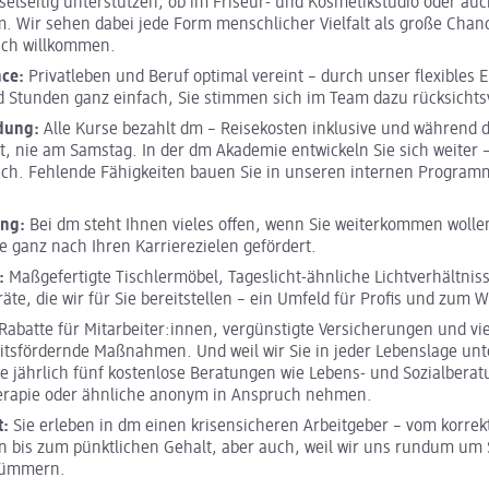
selseitig unterstützen, ob im Friseur- und Kosmetikstudio oder a
. Wir sehen dabei jede Form menschlicher Vielfalt als große Chance
ich willkommen.
nce:
Privatleben und Beruf optimal vereint – durch unser flexibles E
 Stunden ganz einfach, Sie stimmen sich im Team dazu rücksichtsv
ldung:
Alle Kurse bezahlt dm – Reisekosten inklusive und während 
it, nie am Samstag. In der dm Akademie entwickeln Sie sich weiter 
ich. Fehlende Fähigkeiten bauen Sie in unseren internen Program
ung:
Bei dm steht Ihnen vieles offen, wenn Sie weiterkommen wolle
e ganz nach Ihren Karrierezielen gefördert.
:
Maßgefertigte Tischlermöbel, Tageslicht-ähnliche Lichtverhältnis
räte, die wir für Sie bereitstellen – ein Umfeld für Profis und zum 
Rabatte für Mitarbeiter:innen, vergünstigte Versicherungen und vi
tsfördernde Maßnahmen. Und weil wir Sie in jeder Lebenslage unt
e jährlich fünf kostenlose Beratungen wie Lebens- und Sozialberat
erapie oder ähnliche anonym in Anspruch nehmen.
t:
Sie erleben in dm einen krisensicheren Arbeitgeber – vom korrek
 bis zum pünktlichen Gehalt, aber auch, weil wir uns rundum um S
kümmern.