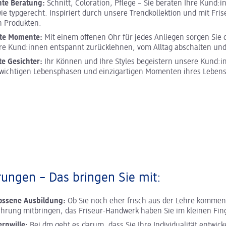
hte Beratung:
Schnitt, Coloration, Pflege – Sie beraten Ihre Kund:i
wie typgerecht. Inspiriert durch unsere Trendkollektion und mit Fris
n Produkten.
te Momente:
Mit einem offenen Ohr für jedes Anliegen sorgen Sie 
re Kund:innen entspannt zurücklehnen, vom Alltag abschalten un
te Gesichter:
Ihr Können und Ihre Styles begeistern unsere Kund:i
n wichtigen Lebensphasen und einzigartigen Momenten ihres Lebens
ungen – Das bringen Sie mit:
ossene Ausbildung:
Ob Sie noch eher frisch aus der Lehre kommen 
ahrung mitbringen, das Friseur-Handwerk haben Sie im kleinen Fin
ernwille:
Bei dm geht es darum, dass Sie Ihre Individualität entwick