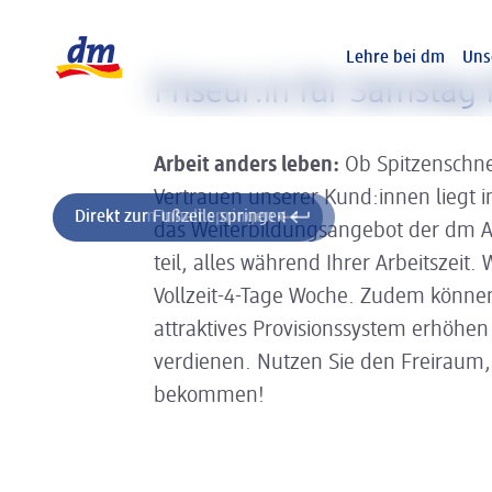
Slider wird geladen ...
Logo dm, zurück zur Startseite
Lehre bei dm
Uns
Friseur:in für Samstag 
Arbeit anders leben:
Ob Spitzenschne
Vertrauen unserer Kund:innen liegt 
Direkt zum Inhalt springen
Direkt zur Fußzeile springen
das Weiterbildungsangebot der dm
teil, alles während Ihrer Arbeitszeit
Vollzeit-4-Tage Woche. Zudem können
attraktives Provisionssystem erhöhen
verdienen. Nutzen Sie den Freiraum, d
bekommen!