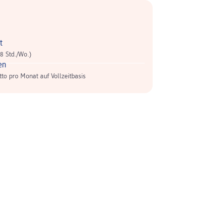
t
-8 Std./Wo.)
en
tto pro Monat auf Vollzeitbasis