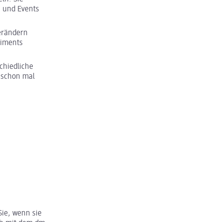
n und Events
verändern
timents
schiedliche
 schon mal
Sie, wenn sie