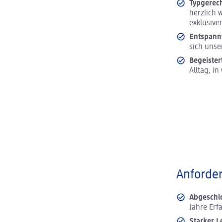
Typgerec
herzlich 
exklusive
Entspann
sich unse
Begeister
Alltag, i
Anforder
Abgeschl
Jahre Erf
Starker L