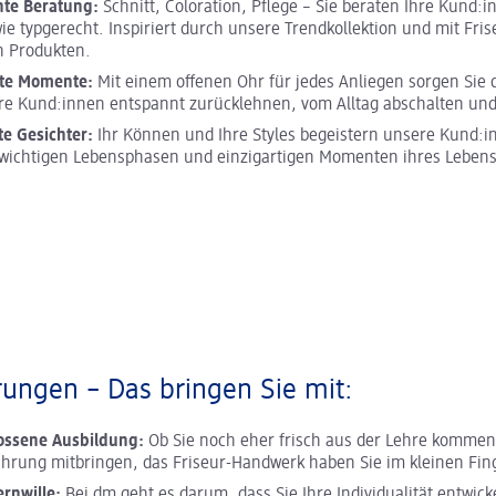
hte Beratung:
Schnitt, Coloration, Pflege – Sie beraten Ihre Kund:i
wie typgerecht. Inspiriert durch unsere Trendkollektion und mit Fris
n Produkten.
te Momente:
Mit einem offenen Ohr für jedes Anliegen sorgen Sie 
re Kund:innen entspannt zurücklehnen, vom Alltag abschalten un
te Gesichter:
Ihr Können und Ihre Styles begeistern unsere Kund:i
n wichtigen Lebensphasen und einzigartigen Momenten ihres Lebens
ungen – Das bringen Sie mit:
ossene Ausbildung:
Ob Sie noch eher frisch aus der Lehre kommen 
ahrung mitbringen, das Friseur-Handwerk haben Sie im kleinen Fin
ernwille:
Bei dm geht es darum, dass Sie Ihre Individualität entwick