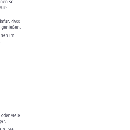
nnen so
eur-
dafür, dass
d genießen.
nnen im
.
oder viele
ger.
eln. Sie