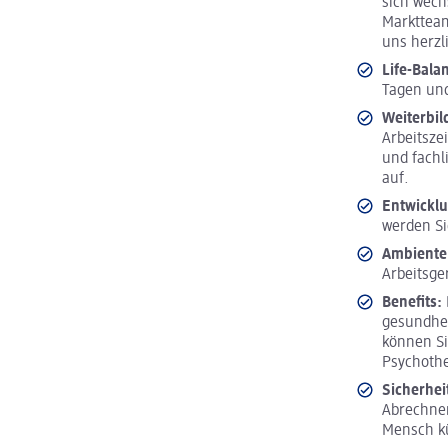
sich wech
Marktteam
uns herzl
Life-Bala
Tagen und
Weiterbi
Arbeitsze
und fachl
auf.
Entwickl
werden Si
Ambiente
Arbeitsge
Benefits:
gesundhei
können Si
Psychoth
Sicherhei
Abrechnen
Mensch 