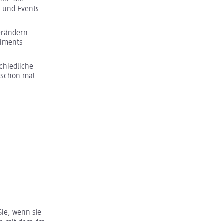
n und Events
verändern
timents
schiedliche
 schon mal
Sie, wenn sie