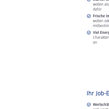
wollen al
dafür.
Frische I
wollen od
mitbesti
Viel Ener
Charakter
an.
Ihr Job-
Wertschä