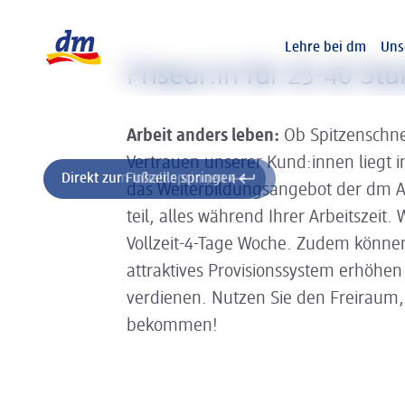
Slider wird geladen ...
Logo dm, zurück zur Startseite
Lehre bei dm
Uns
Friseur:in für 25-40 St
Arbeit anders leben:
Ob Spitzenschne
Vertrauen unserer Kund:innen liegt 
Direkt zum Inhalt springen
Direkt zur Fußzeile springen
das Weiterbildungsangebot der dm
teil, alles während Ihrer Arbeitszeit
Vollzeit-4-Tage Woche. Zudem können
attraktives Provisionssystem erhöhen
verdienen. Nutzen Sie den Freiraum, d
bekommen!