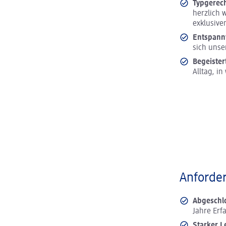
Typgerec
herzlich 
exklusive
Entspann
sich unse
Begeister
Alltag, i
Anforder
Abgeschl
Jahre Erf
Starker L