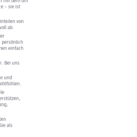
uch mit dem dm
 – sie ist
inteilen von
oll ab.
der
– persönlich
men einfach
n. Bei uns
se und
Wohlfühlen.
ele
erstützen,
ung,
ten
ie als