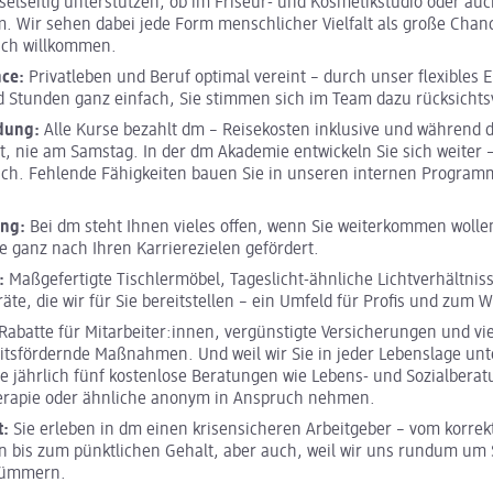
selseitig unterstützen, ob im Friseur- und Kosmetikstudio oder a
. Wir sehen dabei jede Form menschlicher Vielfalt als große Chance
ich willkommen.
nce:
Privatleben und Beruf optimal vereint – durch unser flexibles E
 Stunden ganz einfach, Sie stimmen sich im Team dazu rücksichtsv
ldung:
Alle Kurse bezahlt dm – Reisekosten inklusive und während 
it, nie am Samstag. In der dm Akademie entwickeln Sie sich weiter 
ich. Fehlende Fähigkeiten bauen Sie in unseren internen Program
ung:
Bei dm steht Ihnen vieles offen, wenn Sie weiterkommen wolle
e ganz nach Ihren Karrierezielen gefördert.
:
Maßgefertigte Tischlermöbel, Tageslicht-ähnliche Lichtverhältnis
räte, die wir für Sie bereitstellen – ein Umfeld für Profis und zum 
Rabatte für Mitarbeiter:innen, vergünstigte Versicherungen und vi
tsfördernde Maßnahmen. Und weil wir Sie in jeder Lebenslage unt
e jährlich fünf kostenlose Beratungen wie Lebens- und Sozialberat
erapie oder ähnliche anonym in Anspruch nehmen.
t:
Sie erleben in dm einen krisensicheren Arbeitgeber – vom korrek
 bis zum pünktlichen Gehalt, aber auch, weil wir uns rundum um S
kümmern.