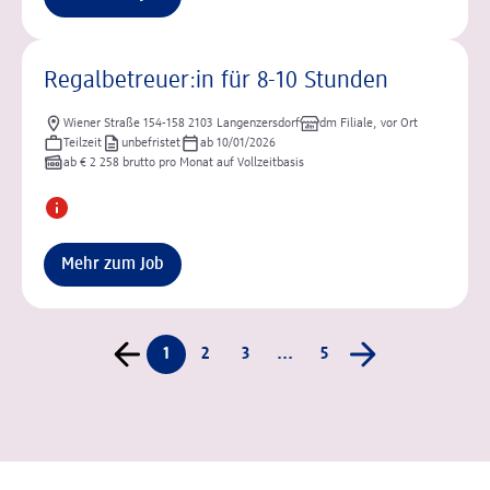
Regalbetreuer:in für 8-10 Stunden
Wiener Straße 154-158 2103 Langenzersdorf
dm Filiale, vor Ort
Teilzeit
unbefristet
ab 10/01/2026
ab € 2 258 brutto pro Monat auf Vollzeitbasis
Mehr zum Job
1
2
3
...
5