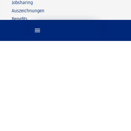
Jobsharing
Auszeichnungen
Benefits
Alles rund um die Bewerbung
Bewerbungstipps
FAQ
News & Veranstaltungen
Kontakt
© 2026 dm drogerie markt GmbH Schönheit,
Friseur & Kosmetik, Pflege, Baby & Kind,
bewusste Ernährung und vieles mehr.