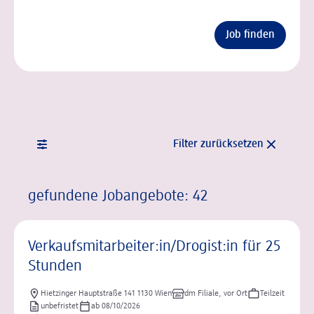
Job finden
Filter
Suchergebnisse Jobangebote
Auflistung der ausgewählten Filter
Filter zurücksetzen
gefundene Jobangebote: 42
Liste gefundener Jobs
Verkaufsmitarbeiter:in/Drogist:in für 25
Stunden
Hietzinger Hauptstraße 141 1130 Wien
dm Filiale, vor Ort
Teilzeit
unbefristet
ab 08/10/2026